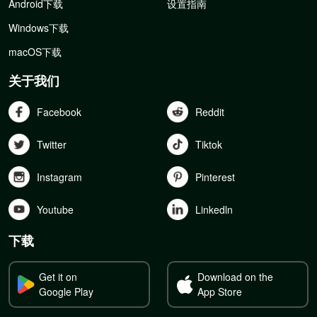
Android下载
设置指南
Windows下载
macOS下载
关于我们
Facebook
Reddit
Twitter
Tiktok
Instagram
Pinterest
Youtube
Linkedln
下载
Get it on
Download on the
Google Play
App Store