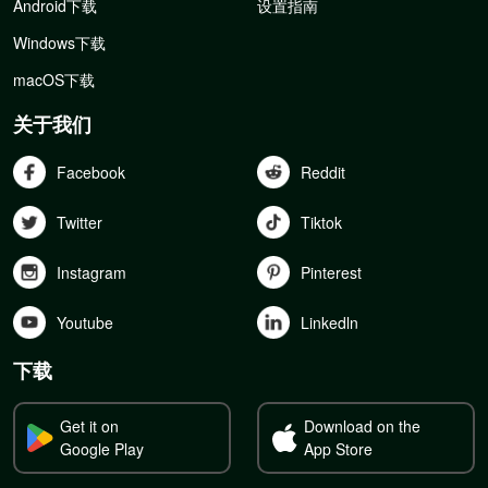
Android下载
设置指南
Windows下载
macOS下载
关于我们
Facebook
Reddit
Twitter
Tiktok
Instagram
Pinterest
Youtube
Linkedln
下载
Get it on
Download on the
Google Play
App Store