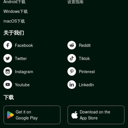
Android下载
设置指南
Windows下载
macOS下载
关于我们
Facebook
Reddit
Twitter
Tiktok
Instagram
Pinterest
Youtube
Linkedln
下载
Get it on
Download on the
Google Play
App Store