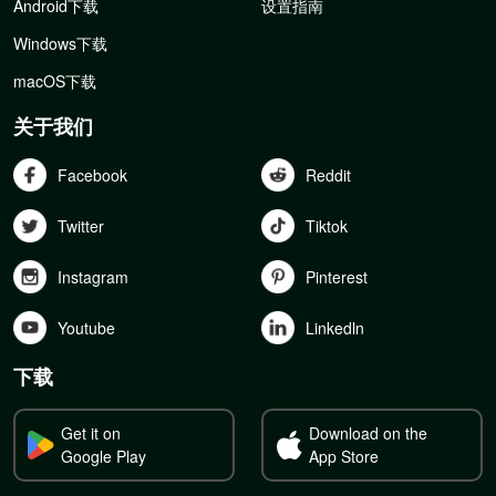
Android下载
设置指南
Windows下载
macOS下载
关于我们
Facebook
Reddit
Twitter
Tiktok
Instagram
Pinterest
Youtube
Linkedln
下载
Get it on
Download on the
Google Play
App Store