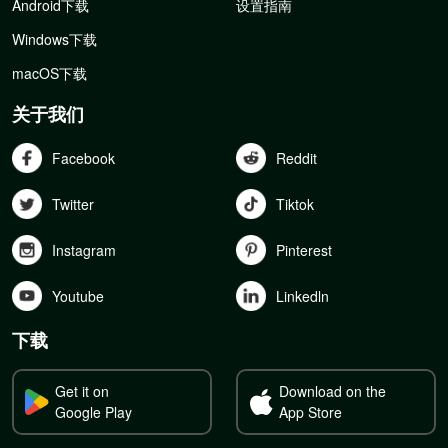
Android下载
设置指南
Windows下载
macOS下载
关于我们
Facebook
Reddit
Twitter
Tiktok
Instagram
Pinterest
Youtube
Linkedln
下载
Get it on
Download on the
Google Play
App Store