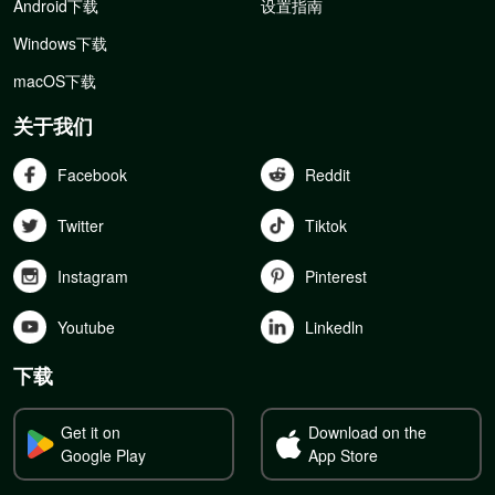
Android下载
设置指南
Windows下载
macOS下载
关于我们
Facebook
Reddit
Twitter
Tiktok
Instagram
Pinterest
Youtube
Linkedln
下载
Get it on
Download on the
Google Play
App Store