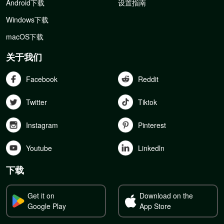
Android下载
设置指南
Windows下载
macOS下载
关于我们
Facebook
Reddit
Twitter
Tiktok
Instagram
Pinterest
Youtube
Linkedln
下载
Get it on
Download on the
Google Play
App Store