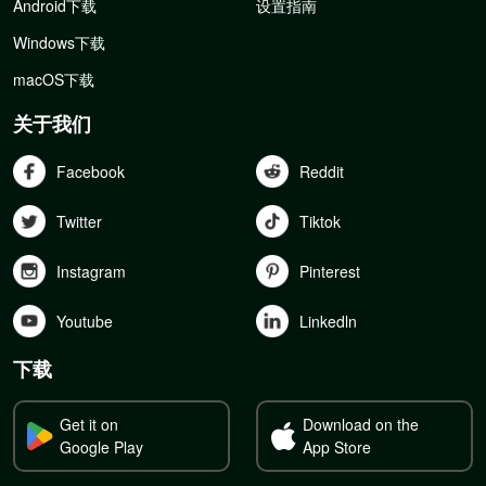
Android下载
设置指南
Windows下载
macOS下载
关于我们
Facebook
Reddit
Twitter
Tiktok
Instagram
Pinterest
Youtube
Linkedln
下载
Get it on
Download on the
Google Play
App Store