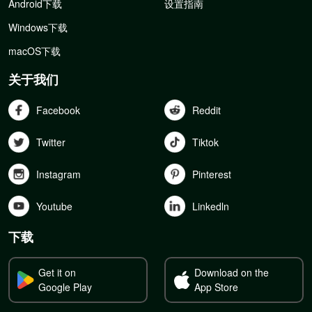
Android下载
设置指南
Windows下载
macOS下载
关于我们
Facebook
Reddit
Twitter
Tiktok
Instagram
Pinterest
Youtube
Linkedln
下载
Get it on
Download on the
Google Play
App Store