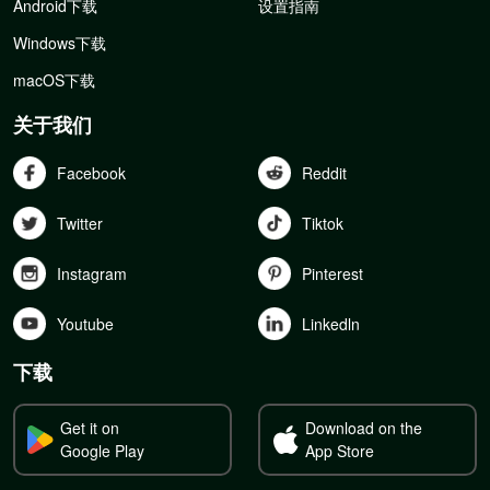
Android下载
设置指南
Windows下载
macOS下载
关于我们
Facebook
Reddit
Twitter
Tiktok
Instagram
Pinterest
Youtube
Linkedln
下载
Get it on
Download on the
Google Play
App Store