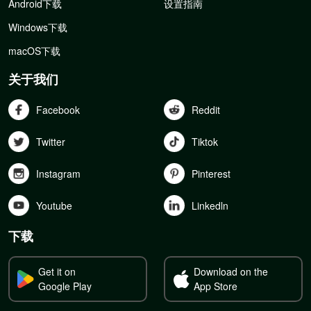
Android下载
设置指南
Windows下载
macOS下载
关于我们
Facebook
Reddit
Twitter
Tiktok
Instagram
Pinterest
Youtube
Linkedln
下载
Get it on
Download on the
Google Play
App Store