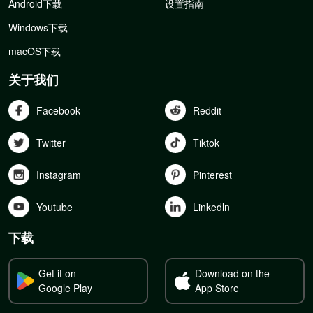
Android下载
设置指南
Windows下载
macOS下载
关于我们
Facebook
Reddit
Twitter
Tiktok
Instagram
Pinterest
Youtube
Linkedln
下载
Get it on
Download on the
Google Play
App Store