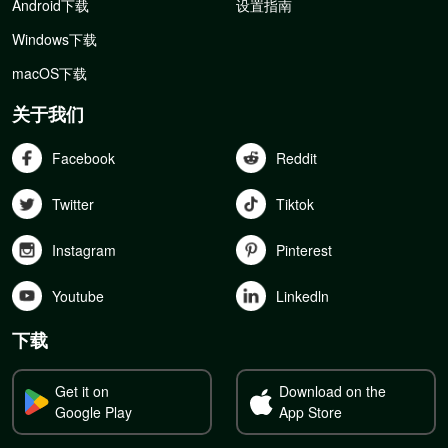
Android下载
设置指南
Windows下载
macOS下载
关于我们
Facebook
Reddit
Twitter
Tiktok
Instagram
Pinterest
Youtube
Linkedln
下载
Get it on
Download on the
Google Play
App Store