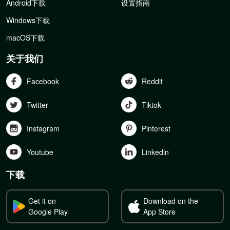
Android下载
设置指南
Windows下载
macOS下载
关于我们
Facebook
Reddit
Twitter
Tiktok
Instagram
Pinterest
Youtube
Linkedln
下载
Get it on
Download on the
Google Play
App Store