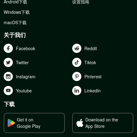
Android下载
设置指南
Windows下载
macOS下载
关于我们
Facebook
Reddit
Twitter
Tiktok
Instagram
Pinterest
Youtube
Linkedln
下载
Get it on
Download on the
Google Play
App Store