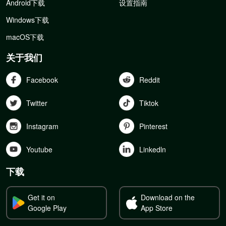
Android下载
设置指南
Windows下载
macOS下载
关于我们
Facebook
Reddit
Twitter
Tiktok
Instagram
Pinterest
Youtube
Linkedln
下载
Get it on
Download on the
Google Play
App Store