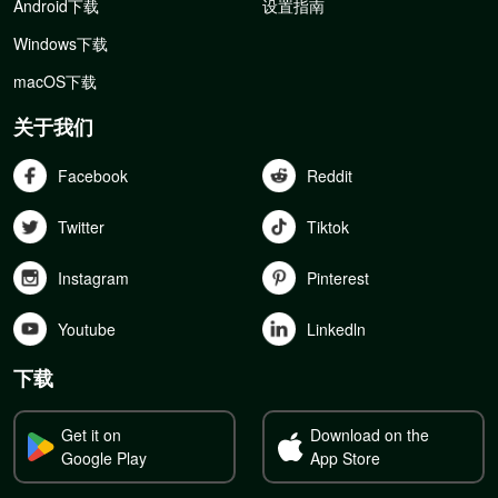
Android下载
设置指南
Windows下载
macOS下载
关于我们
Facebook
Reddit
Twitter
Tiktok
Instagram
Pinterest
Youtube
Linkedln
下载
Get it on
Download on the
Google Play
App Store