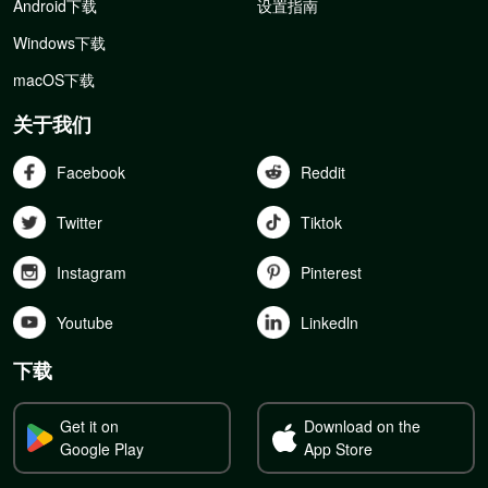
Android下载
设置指南
Windows下载
macOS下载
关于我们
Facebook
Reddit
Twitter
Tiktok
Instagram
Pinterest
Youtube
Linkedln
下载
Get it on
Download on the
Google Play
App Store